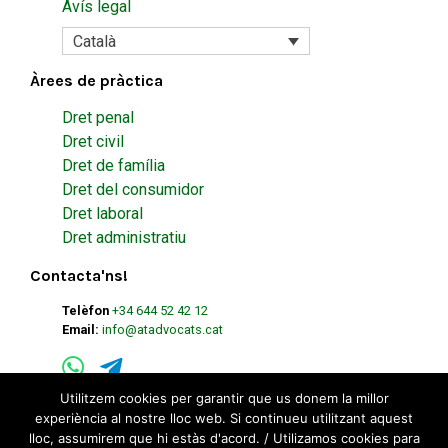
Avís legal
Català
Àrees de pràctica
Dret penal
Dret civil
Dret de família
Dret del consumidor
Dret laboral
Dret administratiu
Contacta'ns!
Telèfon
+34 644 52 42 12
Email:
info@atadvocats.cat
Utilitzem cookies per garantir que us donem la millor
experiència al nostre lloc web. Si continueu utilitzant aquest
lloc, assumirem que hi estàs d'acord. / Utilizamos cookies para