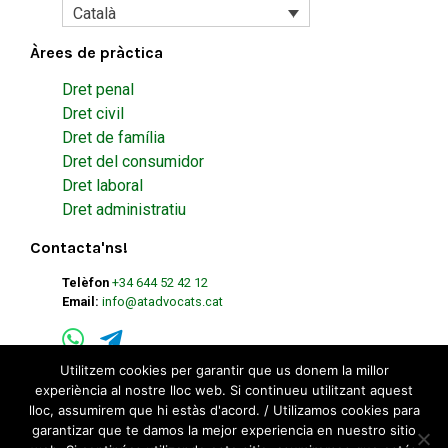
Català
Àrees de pràctica
Dret penal
Dret civil
Dret de família
Dret del consumidor
Dret laboral
Dret administratiu
Contacta'ns!
Telèfon
+34 644 52 42 12
Email:
info@atadvocats.cat
Utilitzem cookies per garantir que us donem la millor
experiència al nostre lloc web. Si continueu utilitzant aquest
lloc, assumirem que hi estàs d'acord. / Utilizamos cookies para
garantizar que te damos la mejor experiencia en nuestro sitio