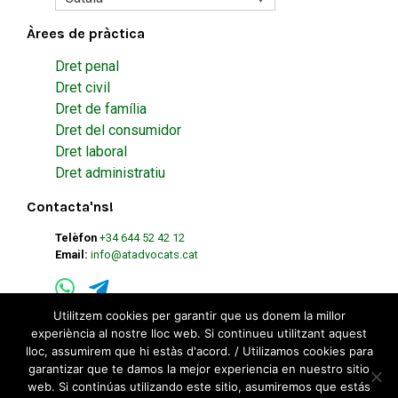
Àrees de pràctica
Dret penal
Dret civil
Dret de família
Dret del consumidor
Dret laboral
Dret administratiu
Contacta'ns!
Telèfon
+34 644 52 42 12
Email:
info@atadvocats.cat
Utilitzem cookies per garantir que us donem la millor
experiència al nostre lloc web. Si continueu utilitzant aquest
lloc, assumirem que hi estàs d'acord. / Utilizamos cookies para
garantizar que te damos la mejor experiencia en nuestro sitio
web. Si continúas utilizando este sitio, asumiremos que estás