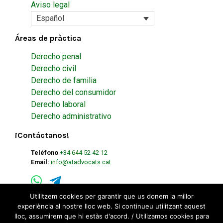
Aviso legal
Español
Áreas de pràctica
Derecho penal
Derecho civil
Derecho de familia
Derecho del consumidor
Derecho laboral
Derecho administrativo
¡Contáctanos!
Teléfono
+34 644 52 42 12
Email:
info@atadvocats.cat
Utilitzem cookies per garantir que us donem la millor
experiència al nostre lloc web. Si continueu utilitzant aquest
lloc, assumirem que hi estàs d'acord. / Utilizamos cookies para